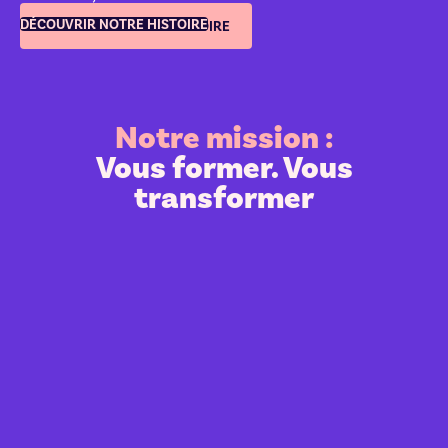
DÉCOUVRIR NOTRE HISTOIRE
DÉCOUVRIR NOTRE HISTOIRE
Notre mission :
Vous former. Vous
transformer
Accessible, vraiment.
Pas de jargon inutile.
Pas de prérequis cachés.
Juste un cadre clair pour débuter, structurer et
progresser.