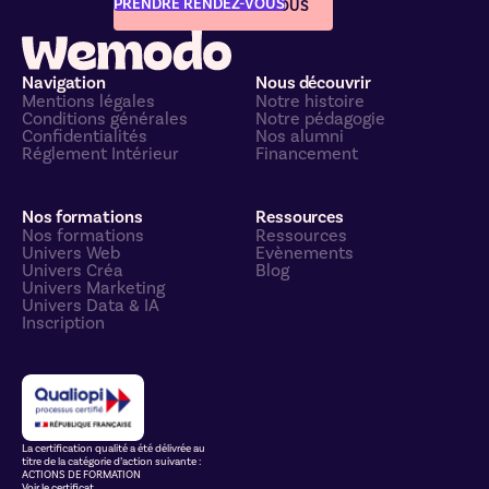
PRENDRE RENDEZ-VOUS
PRENDRE RENDEZ-VOUS
Navigation
Nous découvrir
Mentions légales
Notre histoire
Conditions générales
Notre pédagogie
Confidentialités
Nos alumni
Réglement Intérieur
Financement
Nos formations
Ressources
Nos formations
Ressources
Univers Web
Evènements
Univers Créa
Blog
Univers Marketing
Univers Data & IA
Inscription
La certification qualité a été délivrée au
titre de la catégorie d’action suivante :
ACTIONS DE FORMATION
Voir le certificat